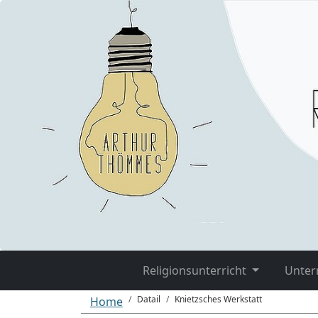
Religionsunterricht
Unter
Datail
Knietzsches Werkstatt
Home