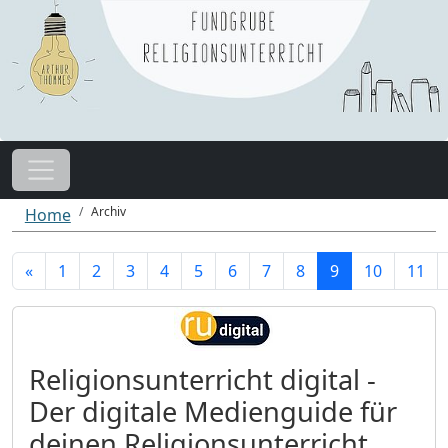
Archiv
Home
«
1
2
3
4
5
6
7
8
9
10
11
Religionsunterricht digital -
Der digitale Medienguide für
deinen Religionsunterricht