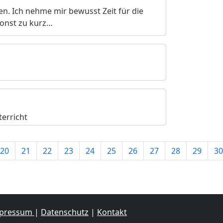
. Ich nehme mir bewusst Zeit für die
sonst zu kurz…
erricht
20
21
22
23
24
25
26
27
28
29
30
pressum
|
Datenschutz
|
Kontakt