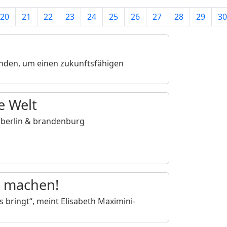
20
21
22
23
24
25
26
27
28
29
30
finden, um einen zukunftsfähigen
e Welt
in berlin & brandenburg
r machen!
 bringt“, meint Elisabeth Maximini-