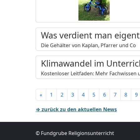
Was verdient man eigentli
Die Gehälter von Kaplan, Pfarrer und Co
Klimawandel im Unterric
Kostenloser Leitfaden: Mehr Fachwissen 
«
1
2
3
4
5
6
7
8
9
⇒ zurück zu den aktuellen News
© Fundgrube Religionsunterricht