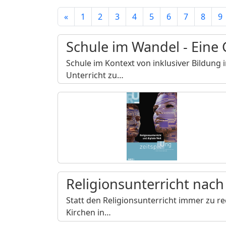
«
1
2
3
4
5
6
7
8
9
Schule im Wandel - Eine 
Schule im Kontext von inklusiver Bildung 
Unterricht zu…
Religionsunterricht nach
Statt den Religionsunterricht immer zu re
Kirchen in…