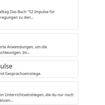
alltag Das Buch "52 Impulse für
Anregungen zu den…
isierte Anwendungen, um die
eschleunigen. Im…
pulse
 und Gesprächseinstiege.
von Unterrichtseinstiegen, die du nur noch
rgänzen…