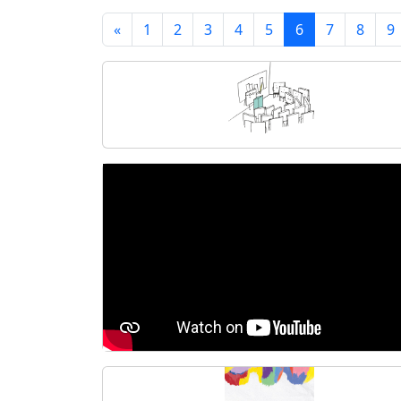
«
1
2
3
4
5
6
7
8
9