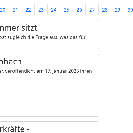
20
21
22
23
24
25
26
27
28
29
30
mmer sitzt
löst zugleich die Frage aus, was das für
…
denbach
r, veröffentlicht am 17. Januar 2025 ihren
kräfte -