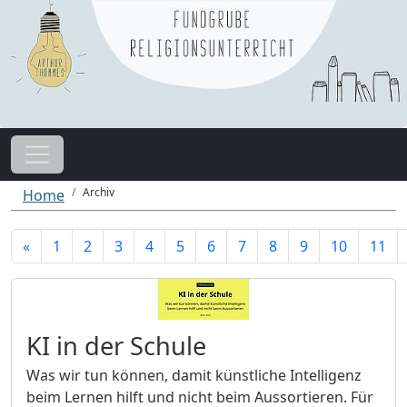
Archiv
Home
«
1
2
3
4
5
6
7
8
9
10
11
KI in der Schule
Was wir tun können, damit künstliche Intelligenz
beim Lernen hilft und nicht beim Aussortieren. Für