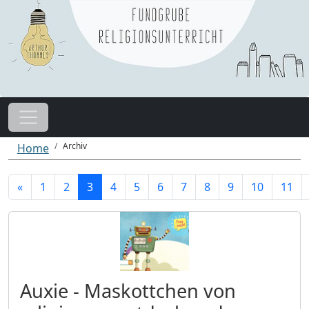
Archiv
Home
«
1
2
3
4
5
6
7
8
9
10
11
Auxie - Maskottchen von