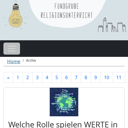
Archiv
Home
«
1
2
3
4
5
6
7
8
9
10
11
Welche Rolle spielen WERTE in