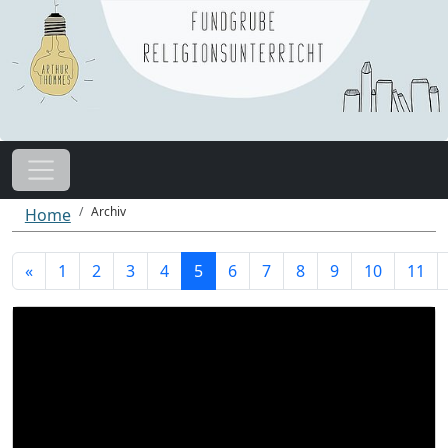
Archiv
Home
«
1
2
3
4
5
6
7
8
9
10
11