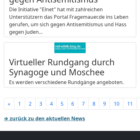
Die Initiative "Elnet" hat mit zahlreichen
Unterstützern das Portal Fragemauer.de ins Leben
gerufen, um sich gegen Antisemitismus und Hass
gegen Juden…
Virtueller Rundgang durch
Synagoge und Moschee
Es werden verschiedene Rundgänge angeboten.
«
1
2
3
4
5
6
7
8
9
10
11
⇒ zurück zu den aktuellen News