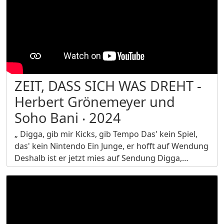
ZEIT, DASS SICH WAS DREHT -
Herbert Grönemeyer und
Soho Bani ‧ 2024
„ Digga, gib mir Kicks, gib Tempo Das' kein Spiel,
das' kein Nintendo Ein Junge, er hofft auf Wendung
Deshalb ist er jetzt mies auf Sendung Digga,…