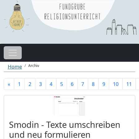
Archiv
Home
«
1
2
3
4
5
6
7
8
9
10
11
Smodin - Texte umschreiben
und neu formulieren