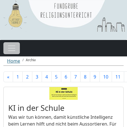
Archiv
Home
«
1
2
3
4
5
6
7
8
9
10
11
KI in der Schule
Was wir tun können, damit künstliche Intelligenz
beim Lernen hilft und nicht beim Aussortieren. Für