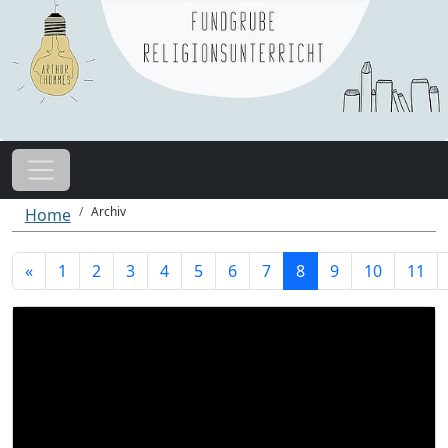
Archiv
Home
«
1
2
3
4
5
6
7
8
9
10
11