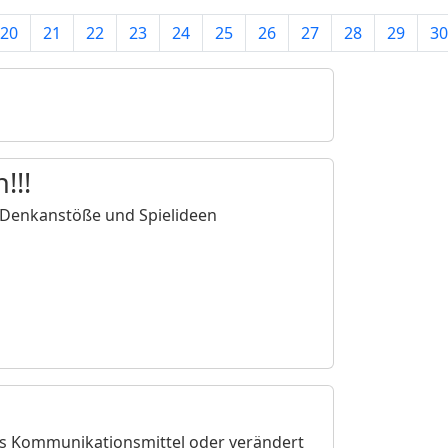
20
21
22
23
24
25
26
27
28
29
30
!!!
l, Denkanstöße und Spielideen
eues Kommunikationsmittel oder verändert