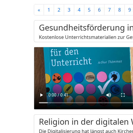
«
1
2
3
4
5
6
7
8
9
Gesundheitsförderung in
Kostenlose Unterrichtsmaterialien zur G
Religion in der digitalen
Die Digitalisierung hat längst auch Kirch