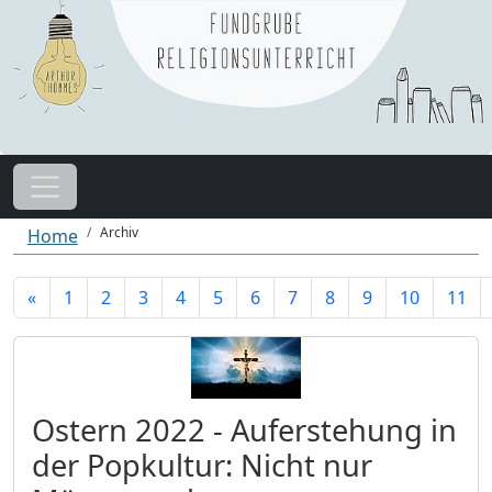
Archiv
Home
«
1
2
3
4
5
6
7
8
9
10
11
Ostern 2022 - Auferstehung in
der Popkultur: Nicht nur