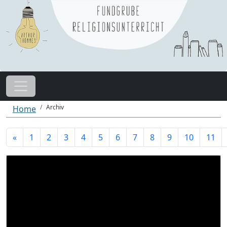
Archiv
Home
«
1
2
3
4
5
6
7
8
9
10
11