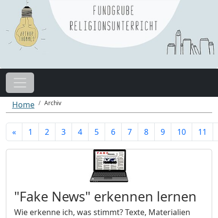
Archiv
Home
«
1
2
3
4
5
6
7
8
9
10
11
"Fake News" erkennen lernen
Wie erkenne ich, was stimmt? Texte, Materialien