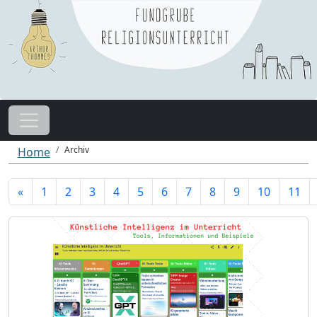
Archiv
Home
«
1
2
3
4
5
6
7
8
9
10
11