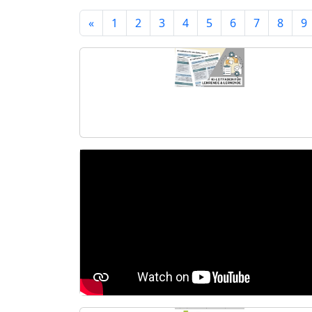
«
1
2
3
4
5
6
7
8
9