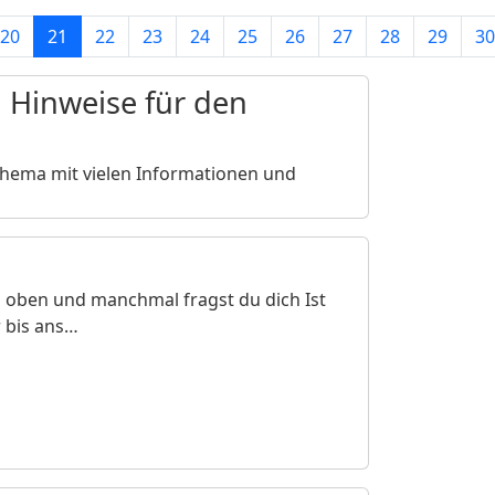
20
21
22
23
24
25
26
27
28
29
30
d Hinweise für den
 Thema mit vielen Informationen und
 oben und manchmal fragst du dich Ist
r bis ans…