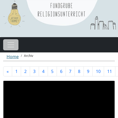
Archiv
Home
«
1
2
3
4
5
6
7
8
9
10
11